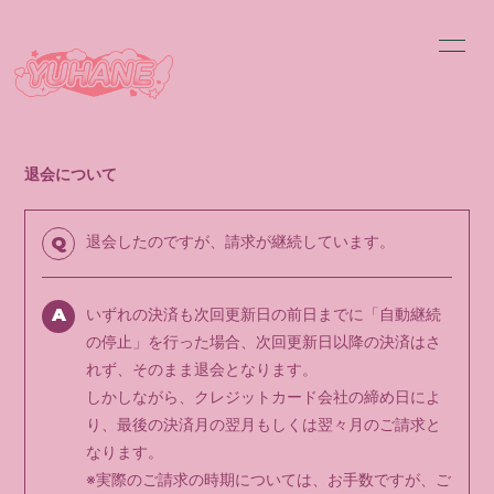
HOME
INFORMATION
SCHEDULE
PROFILE
退会について
VIDEO
DISCOGRAPHY
退会したのですが、請求が継続しています。
Q
BLOG
MOVIE
A
いずれの決済も次回更新日の前日までに「自動継続
RADIO
PHOTO
の停止」を行った場合、次回更新日以降の決済はさ
れず、そのまま退会となります。
しかしながら、クレジットカード会社の締め日によ
り、最後の決済月の翌月もしくは翌々月のご請求と
なります。
会員登録
ログイン
※実際のご請求の時期については、お手数ですが、ご