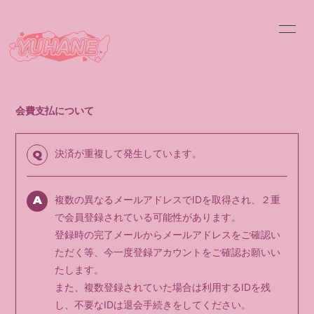
HOME
INFORMATION
SCHEDULE
PROFILE
会費支払について
VIDEO
DISCOGRAPHY
決済が重複して発生しています。
Q
BLOG
MOVIE
A
複数の異なるメールアドレスでIDを取得され、２重
RADIO
PHOTO
で会員登録されている可能性があります。
登録時の完了メールからメールアドレスをご確認い
ただく等、今一度登録アカウントをご確認お願いい
たします。
また、複数登録されていた場合は利用するIDを残
会員登録
ログイン
し、不要なIDは退会手続きをしてください。