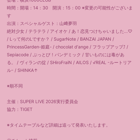
時間：開場：14：30 開演：15：00 ※変更の可能性がございま
す
出演：スペシャルゲスト：山﨑夢羽
絶対少女 / テラテラ / アイオケ / あ！恋見つけちゃいました...♡
/ Lって何のLですか？ / SugarNote / BANZAI JAPAN /
PrincessGarden-姫庭- / chocolat d'ange / フラップアップ⤴ /
Sepiacode / ぶっとび！パンデミック / 甘いものには毒があ
る。 / ヴィランの掟 / SHiroFraiN / AILOS / √REAL ｰルートリア
ルｰ / SHINKA↑
※順不同
主催：SUPER LIVE 2026実行委員会
協力：TIGET
※タイムテーブルなど詳細は追って発表いたします。