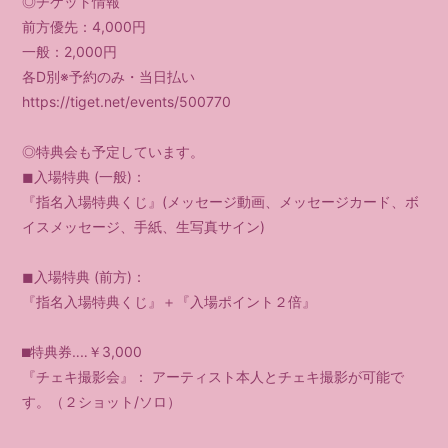
◎チケット情報
前方優先：4,000円
一般：2,000円
各D別※予約のみ・当日払い
https://tiget.net/events/500770
◎特典会も予定しています。
◼入場特典 (一般)：
『指名入場特典くじ』(メッセージ動画、メッセージカード、ボ
イスメッセージ、手紙、生写真サイン)
◼入場特典 (前方)：
『指名入場特典くじ』＋『入場ポイント２倍』
⬛︎特典券‥‥￥3,000
『チェキ撮影会』： アーティスト本人とチェキ撮影が可能で
す。（２ショット/ソロ）