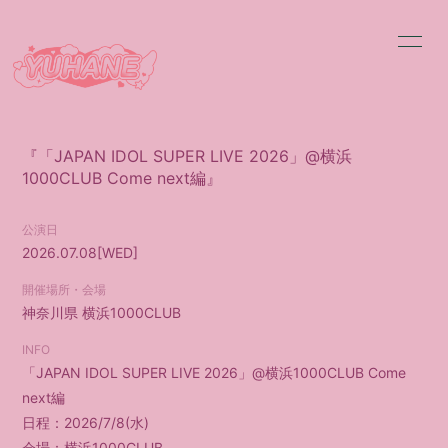
HOME
INFORMATION
SCHEDULE
PROFILE
『「JAPAN IDOL SUPER LIVE 2026」@横浜
1000CLUB Come next編』
VIDEO
DISCOGRAPHY
公演日
BLOG
MOVIE
2026.07.08
[WED]
RADIO
PHOTO
開催場所・会場
神奈川県
横浜1000CLUB
INFO
「JAPAN IDOL SUPER LIVE 2026」@横浜1000CLUB Come
next編
日程：2026/7/8(水)
会員登録
ログイン
会場：横浜1000CLUB