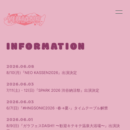
HOME
INFORMATION
INFORMATION
SCHEDULE
PROFILE
VIDEO
DISCOGRAPHY
2026.06.08
BLOG
MOVIE
8/10(月)『NEO KASSEN2026』出演決定
2026.06.03
RADIO
PHOTO
7/11(土)・12(日)『SPARK 2026 渋谷納涼祭』出演決定
2026.06.03
6/7(日)『#HNGSONIC2026 -春→夏-』タイムテーブル解禁
2026.06.01
会員登録
ログイン
8/9(日)『ガラフェスDASH!! 〜歓迎キテキテ温泉大浴場〜』出演決