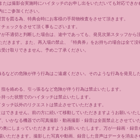
または撮影会実施時にハイタッチのお申し出をいただいても対応できか
内にご参加ください。
運営を図る為、特典会時にお客様の手荷物検査をさせて頂きます。
ィチェックをさせて頂く事もございます。
フが不適切と判断した場合は、途中であっても、発見次第スタッフから
ただきます。また、再入場の禁止、『特典券』をお持ちの場合は全て没
お受け取りできません。予めご了承ください。
触るなどの危険が伴う行為はご遠慮ください。そのような行為を発見し
、指を絡める、引っ張るなど危険が伴う行為は禁止いたします。
を持った状態でのハイタッチは禁止いたします。
イタッチ以外のリクエストは禁止させていただきます。
とはできません。前の方に続いて移動していただきますようお願いいた
ず、いかなる機器での写真撮影・動画撮影・録音は全面禁止とさせてい
の奥にしまっていただきますようお願いいたします。万が一録画・録音
場いただきます。撮影した写真や動画、録音した音声はデータを消去さ