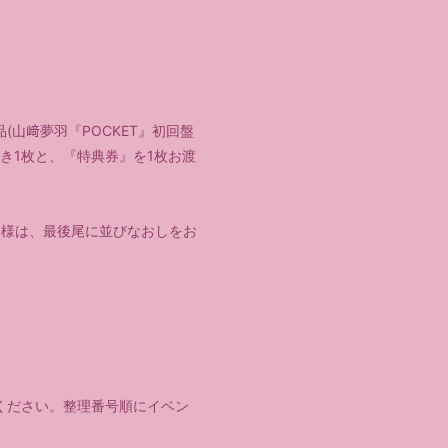
(山﨑夢羽『POCKET』初回盤
き1枚と、『特典券』を1枚お渡
客様は、最後尾に並びなおしをお
ください。整理番号順にイベン