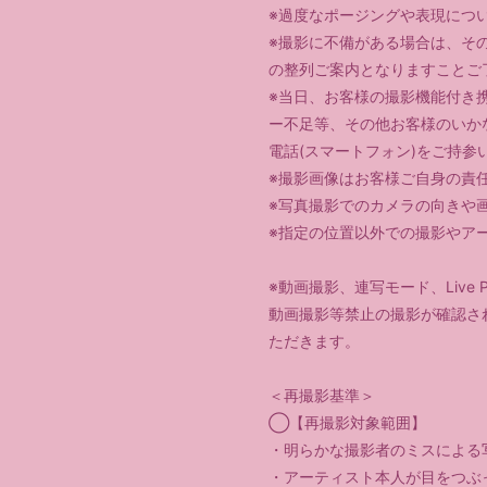
※過度なポージングや表現につ
※撮影に不備がある場合は、そ
の整列ご案内となりますことご
※当日、お客様の撮影機能付き
ー不足等、その他お客様のいか
電話(スマートフォン)をご持
※撮影画像はお客様ご自身の責
※写真撮影でのカメラの向きや
※指定の位置以外での撮影やア
※動画撮影、連写モード、Live
動画撮影等禁止の撮影が確認さ
ただきます。
＜再撮影基準＞
◯【再撮影対象範囲】
・明らかな撮影者のミスによる
・アーティスト本人が目をつぶ