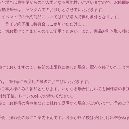
った場合は最後尾からのご入場となる可能性がございますので、お時間
の整理番号は、ランダムでのお渡しとさせていただきます。
、イベントでの予約商品については店頭購入特典対象外となります。
ミニライブ終了後に特典会にご参加いただけます。
は一切お受けできませんのでご了承ください。また、商品お引き取り後
設けておりますので、各部の上限数に達した場合、配布を終了いたしま
方は、1回毎に再度列の最後にお並びいただきます。
のご本人様のみの参加となります。いかなる場合においても同伴者の参
付終了後、レーンの外でお待ちください。
際に、お客様の肩や腕などに触れて誘導する場合がございます。予めご
手会、撮影会の順にご案内予定です。各会が終了後は受け付け出来かね