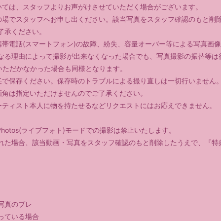
いては、スタッフよりお声がけさせていただく場合がございます。
の場でスタッフへお申し出ください。該当写真をスタッフ確認のもと削
了承ください。
携帯電話(スマートフォン)の故障、紛失、容量オーバー等による写真画
なる理由によって撮影が出来なくなった場合でも、写真撮影の振替等は
参いただかなかった場合も同様となります。
任で保存ください。保存時のトラブルによる撮り直しは一切行いません
画角は指定いただけませんのでご了承ください。
ーティスト本人に物を持たせるなどリクエストにはお応えできません。
 Photos(ライブフォト)モードでの撮影は禁止いたします。
れた場合、該当動画・写真をスタッフ確認のもと削除したうえで、『特
写真のブレ
っている場合