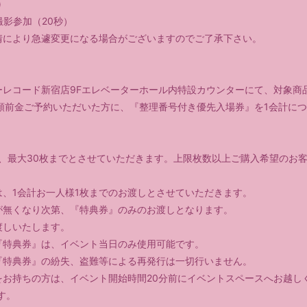
)
撮影参加（20秒）
情により急遽変更になる場合がございますのでご了承下さい。
ワーレコード新宿店9Fエレベーターホール内特設カウンターにて、対象商品
全額前金ご予約いただいた方に、『整理番号付き優先入場券』を1会計につ
は、最大30枚までとさせていただきます。上限枚数以上ご購入希望のお
は、1会計お一人様1枚までのお渡しとさせていただきます。
が無くなり次第、『特典券』のみのお渡しとなります。
渡しいたします。
『特典券』は、イベント当日のみ使用可能です。
『特典券』の紛失、盗難等による再発行は一切行いません。
をお持ちの方は、イベント開始時間20分前にイベントスペースへお越し
す。