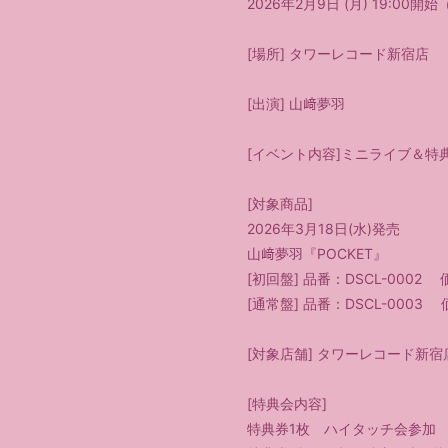
2026年2月9日 (月) 19:00開
[場所] タワーレコード新宿店
[出演] 山﨑夢羽
[イベント内容]ミニライブ＆特
[対象商品]
2026年3月18日(水)発売
山﨑夢羽『POCKET』
[初回盤] 品番：DSCL-0002 
[通常盤] 品番：DSCL-0003 
[対象店舗] タワーレコード新宿
[特典会内容]
特典券1枚 ハイタッチ会参加