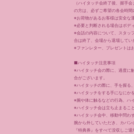
（ハイタッチ会終了後、握手会
の方は、必ずご希望の各会時間
※お荷物があるお客様は安全な
※必要と判断される場合はボデ
※会話の内容について、スタッ
合は終了、会場から退場してい
※ファンレター、プレゼントは
■ハイタッチ注意事項
※ハイタッチ会の際に、過度に
合がございます。
※ハイタッチの際に、手を握る
※ハイタッチをする手になにか
※腕や体に触るなどの行為、ハ
※ハイタッチ会は立ち止まるこ
※ハイタッチ会中、移動中問わ
腕から外していただき、カバン
『特典券』をすべて没収しご退