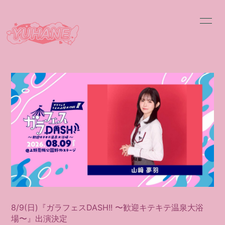
HOME
INFORMATION
SCHEDULE
PROFILE
VIDEO
DISCOGRAPHY
BLOG
MOVIE
RADIO
PHOTO
8/9(日)『ガラフェスDASH!! 〜歓迎キテキテ温泉大浴
会員登録
ログイン
場〜』出演決定